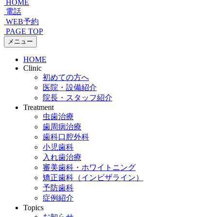
HOME
電話
WEB予約
PAGE TOP
メニュー
HOME
Clinic
初めての方へ
医院・設備紹介
院長・スタッフ紹介
Treatment
虫歯治療
歯周病治療
歯科口腔外科
小児歯科
入れ歯治療
審美歯科・ホワイトニング
矯正歯科（インビザライン）
予防歯科
症例紹介
Topics
お知らせ