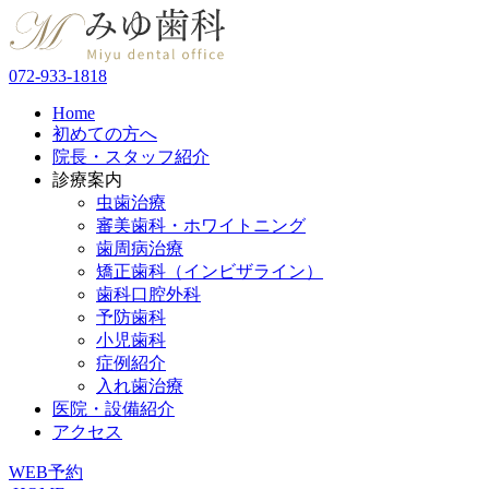
072-933-1818
Home
初めての方へ
院長・スタッフ紹介
診療案内
虫歯治療
審美歯科・ホワイトニング
歯周病治療
矯正歯科（インビザライン）
歯科口腔外科
予防歯科
小児歯科
症例紹介
入れ歯治療
医院・設備紹介
アクセス
WEB予約