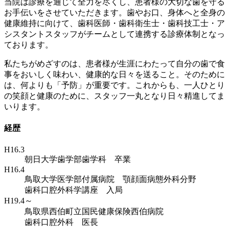
当院は診療を通じて全力を尽くし、患者様の大切な歯を守る
お手伝いをさせていただきます。歯やお口、身体へと全身の
健康維持に向けて、歯科医師・歯科衛生士・歯科技工士・ア
シスタントスタッフがチームとして連携する診療体制となっ
ております。
私たちがめざすのは、患者様が生涯にわたって自分の歯で食
事をおいしく味わい、健康的な日々を送ること。そのために
は、何よりも「予防」が重要です。これからも、一人ひとり
の笑顔と健康のために、スタッフ一丸となり日々精進してま
いります。
経歴
H16.3
朝日大学歯学部歯学科 卒業
H16.4
鳥取大学医学部付属病院 顎顔面病態外科分野
歯科口腔外科学講座 入局
H19.4～
鳥取県西伯町立国民健康保険西伯病院
歯科口腔外科 医長