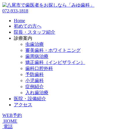
072-933-1818
Home
初めての方へ
院長・スタッフ紹介
診療案内
虫歯治療
審美歯科・ホワイトニング
歯周病治療
矯正歯科（インビザライン）
歯科口腔外科
予防歯科
小児歯科
症例紹介
入れ歯治療
医院・設備紹介
アクセス
WEB予約
HOME
電話